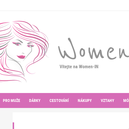
Women
Vítejte na Women-IN
PRO MUŽE
DÁRKY
CESTOVÁNÍ
NÁKUPY
VZTAHY
MÓ