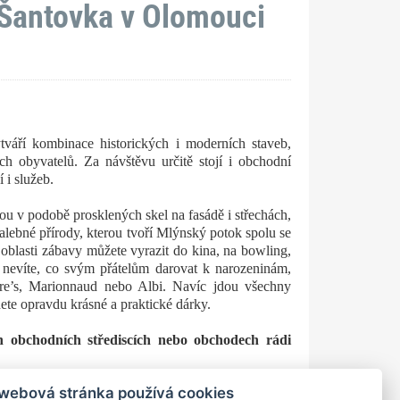
 Šantovka v Olomouci
tváří kombinace historických i moderních staveb,
h obyvatelů. Za návštěvu určitě stojí i obchodní
 i služeb.
ou v podobě prosklených skel na fasádě i střechách,
 malebné přírody, kterou tvoří Mlýnský potok spolu se
blasti zábavy můžete vyrazit do kina, na bowling,
nevíte, co svým přátelům darovat k narozeninám,
ire’s, Marionnaud nebo Albi. Navíc jdou všechny
te opravdu krásné a praktické dárky.
 obchodních střediscích nebo obchodech rádi
 webová stránka používá cookies