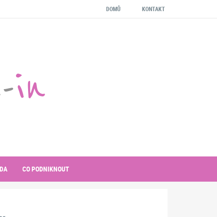
DOMŮ
KONTAKT
-
in
DA
CO PODNIKNOUT