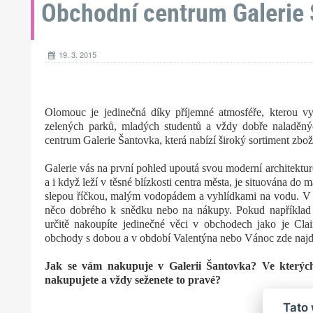
Obchodní centrum Galerie
19. 3. 2015
Olomouc je jedinečná díky příjemné atmosféře, kterou vy
zelených parků, mladých studentů a vždy dobře naladěnýc
centrum Galerie Šantovka, která nabízí široký sortiment zboží
Galerie vás na první pohled upoutá svou moderní architektur
a i když leží v těsné blízkosti centra města, je situována do
slepou říčkou, malým vodopádem a vyhlídkami na vodu. V o
něco dobrého k snědku nebo na nákupy. Pokud například 
určitě nakoupíte jedinečné věci v obchodech jako je Cla
obchody s dobou a v období Valentýna nebo Vánoc zde najde
Jak se vám nakupuje v Galerii Šantovka? Ve kterých
nakupujete a vždy seženete to pravé?
Tato