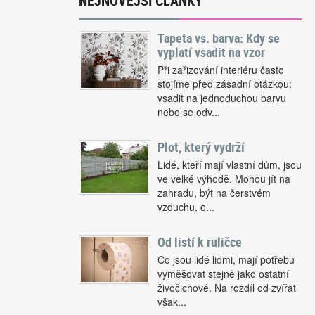
NEJNOVĚJŠÍ ČLÁNKY
Tapeta vs. barva: Kdy se
vyplatí vsadit na vzor
Při zařizování interiéru často
stojíme před zásadní otázkou:
vsadit na jednoduchou barvu
nebo se odv...
Plot, který vydrží
Lidé, kteří mají vlastní dům, jsou
ve velké výhodě. Mohou jít na
zahradu, být na čerstvém
vzduchu, o...
Od listí k ruličce
Co jsou lidé lidmi, mají potřebu
vyměšovat stejně jako ostatní
živočichové. Na rozdíl od zvířat
však...