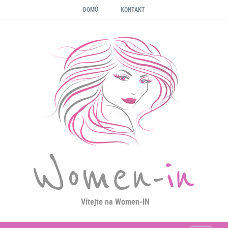
DOMŮ
KONTAKT
Women-
in
Vítejte na Women-IN