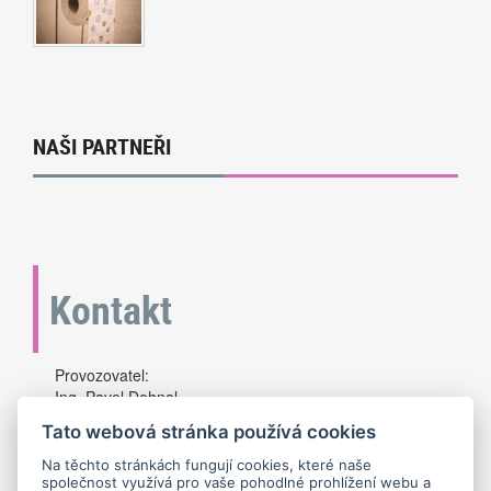
NAŠI PARTNEŘI
Kontakt
Provozovatel:
Ing. Pavel Dohnal
info@seokvalitne.cz
Tato webová stránka používá cookies
Telefon: +420 608 758 564
IČ:75568560
Na těchto stránkách fungují cookies, které naše
společnost využívá pro vaše pohodlné prohlížení webu a
Brno