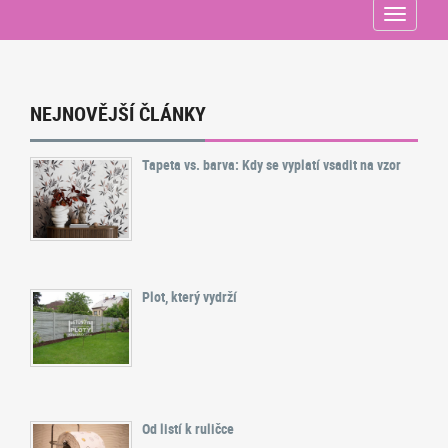
Menu
NEJNOVĚJŠÍ ČLÁNKY
Tapeta vs. barva: Kdy se vyplatí vsadit na vzor
Plot, který vydrží
Od listí k ruličce