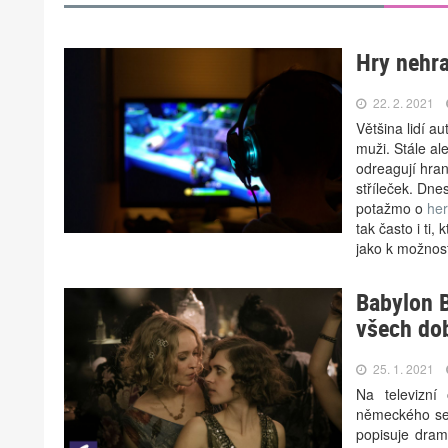
Hry nehra
22. 2. 2021
Většina lidí a
muži. Stále al
odreagují hran
stříleček. Dne
potažmo o
her
tak často i ti,
jako k možnosti
Babylon B
všech do
25. 1. 2021
Na televizní
německého ser
popisuje dram