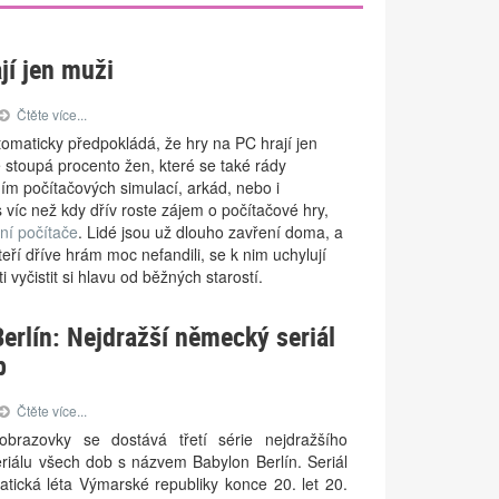
jí jen muži
Čtěte více...
utomaticky předpokládá, že hry na PC hrají jen
e stoupá procento žen, které se také rády
ím počítačových simulací, arkád, nebo i
s víc než kdy dřív roste zájem o počítačové hry,
ní počítače
. Lidé jsou už dlouho zavření doma, a
 kteří dříve hrám moc nefandili, se k nim uchylují
 vyčistit si hlavu od běžných starostí.
erlín: Nejdražší německý seriál
b
Čtěte více...
 obrazovky se dostává třetí série nejdražšího
iálu všech dob s názvem Babylon Berlín. Seriál
atická léta Výmarské republiky konce 20. let 20.