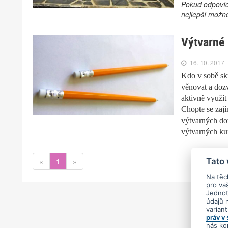
Pokud odpovídá
nejlepší možn
Výtvarné
16. 10. 2017
Kdo v sobě sk
věnovat a dozv
aktivně využít
Chopte se zajím
výtvarných do
výtvarných ku
«
1
»
Tato
Na těc
pro va
Jednotl
údajů 
varian
práv v
nás ko