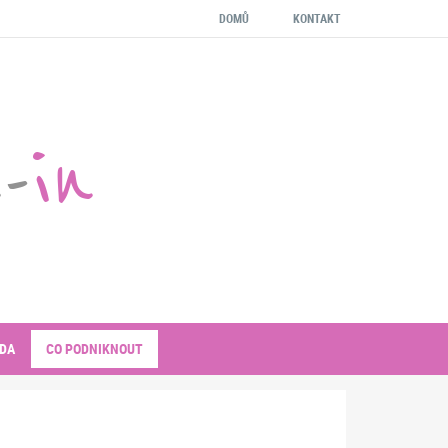
DOMŮ
KONTAKT
-
in
DA
CO PODNIKNOUT