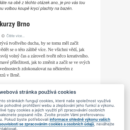
te na obě z těchto otázek ano, je pro vás tou
ou volbou koupě krycí plachty na bazén.
 kurzy Brno
Čtěte více...
rývá tvořivého ducha, by se tomu měl začít
ědět se o této zálibě více. Ne všichni vědí, jak
 svůj volný čas a zároveň tvořit něco kreativního.
avé příležitosti, jak to změnit a začít se ve svých
vednostech zdokonalovat na některém z
rzů v Brně.
 webová stránka používá cookies
hto stránkách fungují cookies, které naše společnost využívá
še pohodlné prohlížení webu a zlepšování jeho funkcí a výkonu.
ivé typy cookies a jejich využití při zpracovávání osobních
naleznete popsané níže. Zvolte prosím Vámi preferovanou
tu. Pokud byste potřebovali
informace ohledně výkonu vašich
 souvislosti se zpracováním cookies a osobních údajů
, neváhejte
ntaktovat.