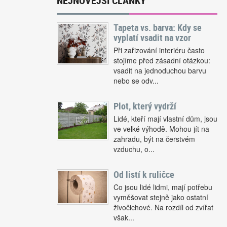
NEJNOVĚJŠÍ ČLÁNKY
Tapeta vs. barva: Kdy se
vyplatí vsadit na vzor
Při zařizování interiéru často
stojíme před zásadní otázkou:
vsadit na jednoduchou barvu
nebo se odv...
Plot, který vydrží
Lidé, kteří mají vlastní dům, jsou
ve velké výhodě. Mohou jít na
zahradu, být na čerstvém
vzduchu, o...
Od listí k ruličce
Co jsou lidé lidmi, mají potřebu
vyměšovat stejně jako ostatní
živočichové. Na rozdíl od zvířat
však...