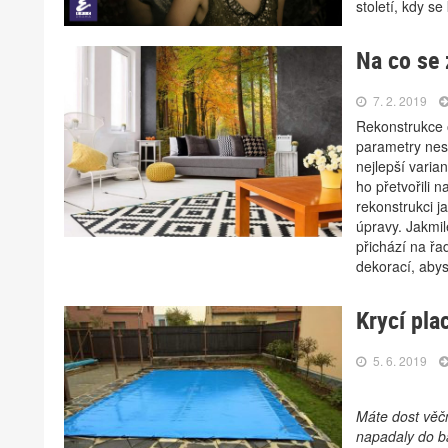
století, kdy s
Na co se 
7. 2. 2019
Rekonstrukce o
parametry nesp
nejlepší varia
ho přetvořili 
rekonstrukci j
úpravy. Jakmil
přichází na řa
dekorací, abys
Krycí pla
5. 6. 2019
Máte dost věčn
napadaly do b