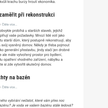
e kvůli krachu burzy hroutí ekonomika.
zaměřit při rekonstrukci
Čtěte více...
bvykle probíhá u starších staveb, jejichž
lňují vaše požadavky. Mnozí lidé volí jako
ntu starší dům, který postupně rekonstruují, aby
na svůj vysněný domov. Někdy je třeba pojmout
ako generální přestavbu, jindy stačí jen drobné
e ale máte vytvořený prostor pro bydlení,
du opatření vhodného zařízení, nábytku a
te si zde vytvořili skutečný domov.
chty na bazén
Čtěte více...
ého vybírání nečistot, které vám přes noc
azénu? Je voda ve vašem bazénu stále ledová?