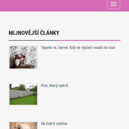
Menu
NEJNOVĚJŠÍ ČLÁNKY
Tapeta vs. barva: Kdy se vyplatí vsadit na vzor
Plot, který vydrží
Od listí k ruličce