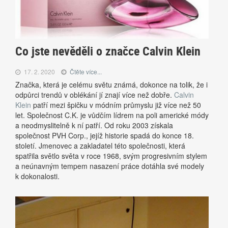
Co jste nevěděli o značce Calvin Klein
17. 2. 2020
Čtěte více...
Značka, která je celému světu známá, dokonce na tolik, že i
odpůrci trendů v oblékání jí znají více než dobře.
Calvin
Klein
patří mezi špičku v módním průmyslu již více než 50
let. Společnost C.K. je vůdčím lídrem na poli americké módy
a neodmyslitelně k ní patří. Od roku 2003 získala
společnost PVH Corp., jejíž historie spadá do konce 18.
století. Jmenovec a zakladatel této společnosti, která
spatřila světlo světa v roce 1968, svým progresivním stylem
a neúnavným tempem nasazení práce dotáhla své modely
k dokonalosti.