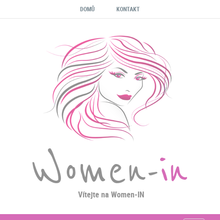
DOMŮ
KONTAKT
Women-
in
Vítejte na Women-IN