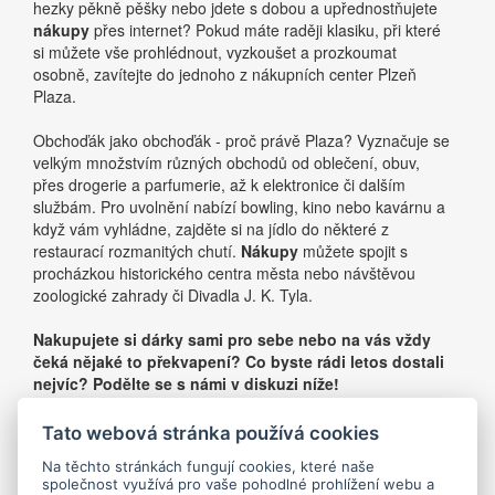
hezky pěkně pěšky nebo jdete s dobou a upřednostňujete
nákupy
přes internet? Pokud máte raději klasiku, při které
si můžete vše prohlédnout, vyzkoušet a prozkoumat
osobně, zavítejte do jednoho z nákupních center Plzeň
Plaza.
Obchoďák jako obchoďák - proč právě Plaza? Vyznačuje se
velkým množstvím různých obchodů od oblečení, obuv,
přes drogerie a parfumerie, až k elektronice či dalším
službám. Pro uvolnění nabízí bowling, kino nebo kavárnu a
když vám vyhládne, zajděte si na jídlo do některé z
restaurací rozmanitých chutí.
Nákupy
můžete spojit s
procházkou historického centra města nebo návštěvou
zoologické zahrady či Divadla J. K. Tyla.
Nakupujete si dárky sami pro sebe nebo na vás vždy
čeká nějaké to překvapení? Co byste rádi letos dostali
nejvíc? Podělte se s námi v diskuzi níže!
Tato webová stránka používá cookies
«
1
»
Na těchto stránkách fungují cookies, které naše
společnost využívá pro vaše pohodlné prohlížení webu a