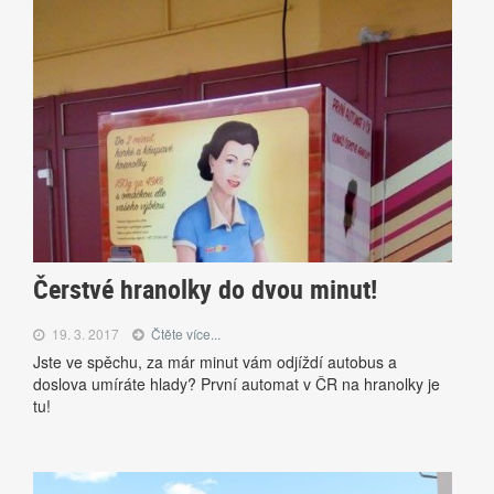
Čerstvé hranolky do dvou minut!
19. 3. 2017
Čtěte více...
Jste ve spěchu, za már minut vám odjíždí autobus a
doslova umíráte hlady? První automat v ČR na hranolky je
tu!