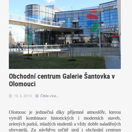
Obchodní centrum Galerie Šantovka v
Olomouci
19. 3. 2015
Čtěte více...
Olomouc je jedinečná díky příjemné atmosféře, kterou
vytváří kombinace historických i moderních staveb,
zelených parků, mladých studentů a vždy dobře naladěných
obyvatelů. Za návštěvu určitě stojí i obchodní centrum