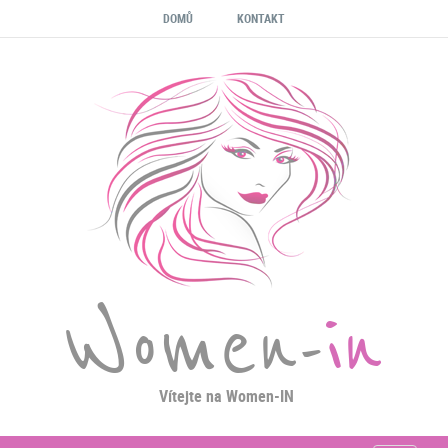
DOMŮ
KONTAKT
Women-
in
Vítejte na Women-IN