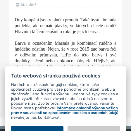
28. 1. 2017
Dny koupání jsou v plném proudu. Také byste jim ráda
podlehla, ale nemáte plavky, ve kterých chcete oslnit?
Hlavním klíčem letošního roku je jejich barva.
Barva s označením Marsala je kombinací rudého a
hnědého odstínu. Nejen, že v roce 2015 tato barva frčí
v oděvním průmyslu, laďte do této barvy i své
doplňky, líčení nebo dokonce nábytek.
Hřejivé, ale
přesto jemné odstíny, působí elegantně, svůdně a
zároveň decentně.
Tato webová stránka používá cookies
Ladíte letos svůj outfit do Marsala tónů nebo jste
Na těchto stránkách fungují cookies, které naše
společnost využívá pro vaše pohodlné prohlížení webu a
samy sebou a nenecháte se trendy ovlivnit?
zlepšování jeho funkcí a výkonu. Jednotlivé typy cookies a
jejich využití při zpracovávání osobních údajů naleznete
popsané níže. Zvolte prosím Vámi preferovanou variantu.
Pokud byste potřebovali
informace ohledně výkonu vašich
práv v souvislosti se zpracováním cookies a osobních údajů
,
neváhejte nás kontaktovat.