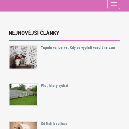
Menu
NEJNOVĚJŠÍ ČLÁNKY
Tapeta vs. barva: Kdy se vyplatí vsadit na vzor
Plot, který vydrží
Od listí k ruličce