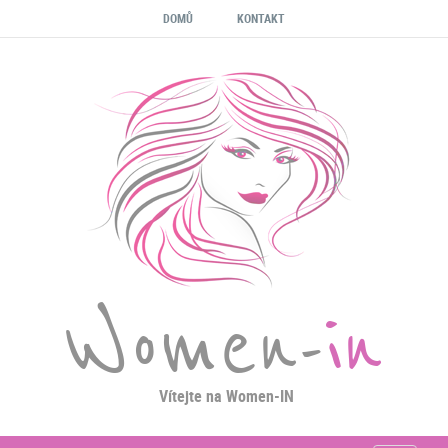
DOMŮ
KONTAKT
Women-
in
Vítejte na Women-IN