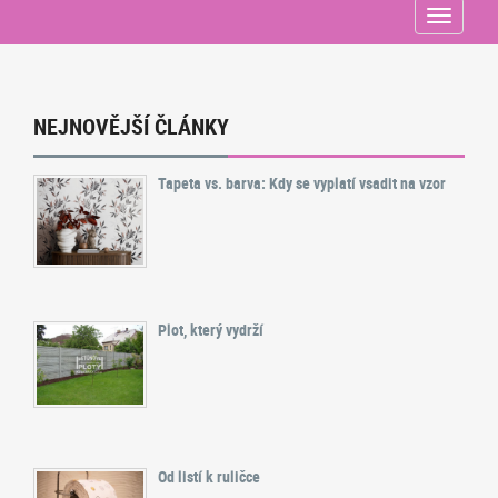
Menu
NEJNOVĚJŠÍ ČLÁNKY
Tapeta vs. barva: Kdy se vyplatí vsadit na vzor
Plot, který vydrží
Od listí k ruličce