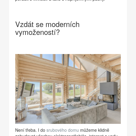
Vzdát se moderních
vymožeností?
Není třeba. I do
srubového domu
můžeme klidně