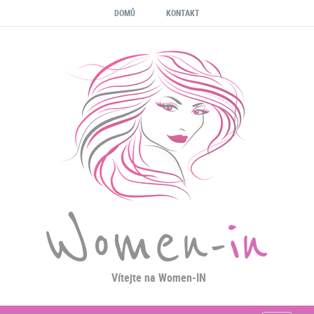
DOMŮ
KONTAKT
Women-
in
Vítejte na Women-IN