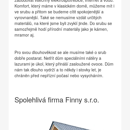
zabudovat všechny elektrospotřebiče, internet a vodu.
Komfort, který máme v klasickém domě, můžeme mít i
ve srubu a přitom se budeme cítit spokojenější a
vyrovnanější. Také se nemusíme vzdát určitých
materiálů, na které jsme byli zvyklí jinde. Do srubu se
samozřejmě hodí přírodní materiály jako je kámen,
mramor aj.
Pro svou dlouhověkost se ale musíme také o srub
dobře postarat. Netřít dům speciálními nátěry a
lazurami je úkol, který přináší zasloužené ovoce. Dům
nám tak dlouho vydrží a to někdy i stovky let, je
chráněn před nepřízní počasí nebo vysycháním.
Spolehlivá firma Finny s.r.o.