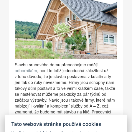
Stavbu srubového domu přenechejme raději
odborníkům
, není to totiž jednoduchá záležitost už
z toho důvodu, že je stavba postavena z kulatin a ty
jen tak do ruky nevezmeme. Firmy jsou schopny nám
takový dům postavit a to ve velmi krátkém čase, takže
se nastěhovat můžeme prakticky za pár týdnů od
začátku výstavby. Navíc jsou i takové firmy, které nám
nabízejí i kvalitní a komplexní služby od A – Z, což
znamená, že budeme mít stavbu na klíč. Pracovníci
nám také mohou spolehlivě poradit, jaký materiál si
zvolit, jak projekt upravit, jak dlouho bude stavba trvat
Tato webová stránka používá cookies
nebo zda představa o lepším bydlení splňuje všechny