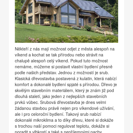
Někteří z nás mají možnost odjet z města alespoň na
víkend a kochat se tak přírodou nebo strávit na
chalupě alespoň celý víkend. Pokud tuto možnost
nemáme, můžeme si postavit vlastní bydlení přesně
podle našich představ. Jednou z možností je srub.
Klasická dřevostavba postavená z kulatin, která nabízí
komfort a dokonalé bydlení spjaté s přírodou. Dřevo je
skvělým stavebním materiálem, který je znám již pod
dlouhá staletí, jako jeden z nejlepších stavebních
prvků vůbec. Srubová dřevostavba je dnes velmi
žádanou stavbou právě nejen pro víkendové užívání,
ale i pro celoroční bydlení. Takový srub nabízí
dokonalé mikroklima a to díky dřevu, které si dokáže
s trochou naší pomoci regulovat teplotu, dokáže si
poradit s vlhkostí a také s nepříjemnými pachy.