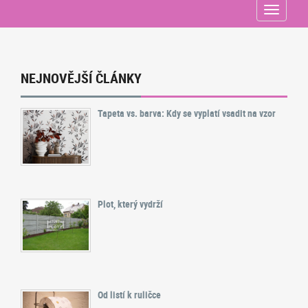
Menu
NEJNOVĚJŠÍ ČLÁNKY
Tapeta vs. barva: Kdy se vyplatí vsadit na vzor
Plot, který vydrží
Od listí k ruličce