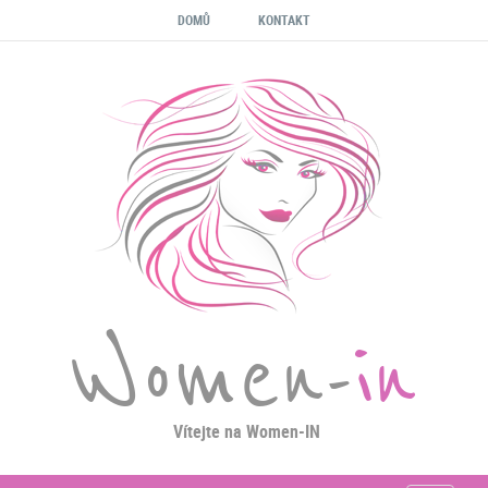
DOMŮ
KONTAKT
Women-
in
Vítejte na Women-IN