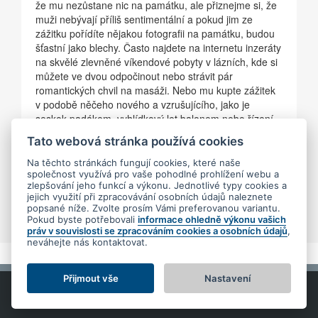
že mu nezůstane nic na památku, ale přiznejme si, že
muži nebývají příliš sentimentální a pokud jim ze
zážitku pořídíte nějakou fotografii na památku, budou
šťastní jako blechy. Často najdete na internetu inzeráty
na skvělé zlevněné víkendové pobyty v lázních, kde si
můžete ve dvou odpočinout nebo strávit pár
romantických chvil na masáži. Nebo mu kupte zážitek
v podobě něčeho nového a vzrušujícího, jako je
seskok padákem, vyhlídkový let balonem nebo řízení
jeho oblíbeného sporťáku. Fantazii se meze nekladou
Tato webová stránka používá cookies
a možností je na trhu dnes celá řada. Nebuďte tedy
příliš ortodoxní a při výběru dárku pro vaši drahou
Na těchto stránkách fungují cookies, které naše
společnost využívá pro vaše pohodlné prohlížení webu a
polovičku se nebojte trochu odvázat.
zlepšování jeho funkcí a výkonu. Jednotlivé typy cookies a
jejich využití při zpracovávání osobních údajů naleznete
popsané níže. Zvolte prosím Vámi preferovanou variantu.
Pokud byste potřebovali
informace ohledně výkonu vašich
práv v souvislosti se zpracováním cookies a osobních údajů
,
neváhejte nás kontaktovat.
Přijmout vše
Nastavení
Copyright © 2013 - 2026
SeoKvalitne.cz
Podmínky ochrany
osobních údajů.
Nastavení Cookies.