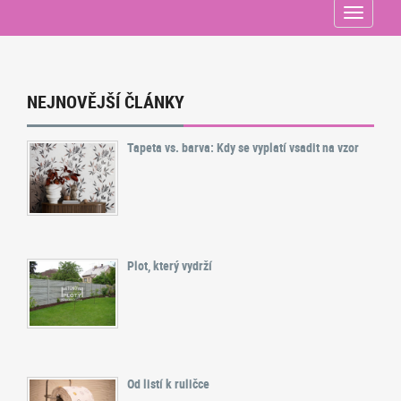
Menu
NEJNOVĚJŠÍ ČLÁNKY
Tapeta vs. barva: Kdy se vyplatí vsadit na vzor
Plot, který vydrží
Od listí k ruličce