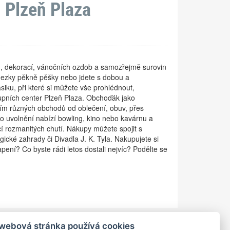
 Plzeň Plaza
ů, dekorací, vánočních ozdob a samozřejmě surovin
 hezky pěkně pěšky nebo jdete s dobou a
iku, při které si můžete vše prohlédnout,
upních center Plzeň Plaza. Obchoďák jako
ím různých obchodů od oblečení, obuv, přes
ro uvolnění nabízí bowling, kino nebo kavárnu a
cí rozmanitých chutí. Nákupy můžete spojit s
cké zahrady či Divadla J. K. Tyla. Nakupujete si
ení? Co byste rádi letos dostali nejvíc? Podělte se
 webová stránka používá cookies