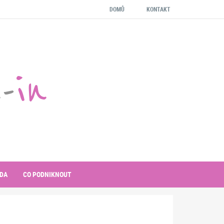
DOMŮ
KONTAKT
-
in
DA
CO PODNIKNOUT