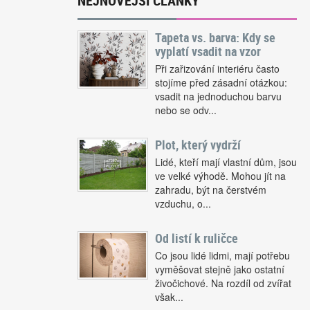
NEJNOVĚJŠÍ ČLÁNKY
Tapeta vs. barva: Kdy se
vyplatí vsadit na vzor
Při zařizování interiéru často
stojíme před zásadní otázkou:
vsadit na jednoduchou barvu
nebo se odv...
Plot, který vydrží
Lidé, kteří mají vlastní dům, jsou
ve velké výhodě. Mohou jít na
zahradu, být na čerstvém
vzduchu, o...
Od listí k ruličce
Co jsou lidé lidmi, mají potřebu
vyměšovat stejně jako ostatní
živočichové. Na rozdíl od zvířat
však...