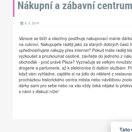
Nákupní a zábavní centrum
6. 3. 2014
Vánoce se blíží a všechny postihuje nakupovací mánie dárk
na cukroví. Nakupujete raději jako za starých dobrých časů
upřednostňujete nákupy přes internet? Pokud máte raději klas
vyzkoušet a prozkoumat osobně, zavítejte do jednoho z nák
obchoďák - proč právě Plaza? Vyznačuje se velkým množstv
drogerie a parfumerie, až k elektronice či dalším službám. P
když vám vyhládne, zajděte si na jídlo do některé z restaura
procházkou historického centra města nebo návštěvou zoologi
dárky sami pro sebe nebo na vás vždy čeká nějaké to překvap
s námi v diskuzi níže!
Tato