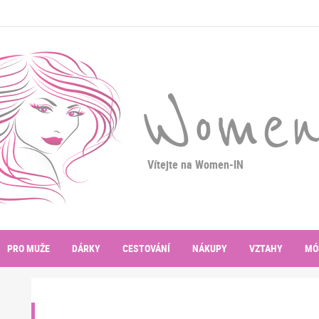
Women
Vítejte na Women-IN
PRO MUŽE
DÁRKY
CESTOVÁNÍ
NÁKUPY
VZTAHY
MÓ