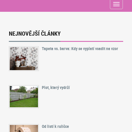
Menu
NEJNOVĚJŠÍ ČLÁNKY
Tapeta vs. barva: Kdy se vyplatí vsadit na vzor
Plot, který vydrží
Od listí k ruličce