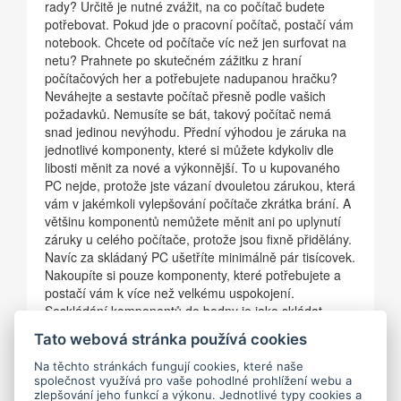
rady? Určitě je nutné zvážit, na co počítač budete
potřebovat. Pokud jde o pracovní počítač, postačí vám
notebook. Chcete od počítače víc než jen surfovat na
netu? Prahnete po skutečném zážitku z hraní
počítačových her a potřebujete nadupanou hračku?
Neváhejte a sestavte počítač přesně podle vašich
požadavků. Nemusíte se bát, takový počítač nemá
snad jedinou nevýhodu. Přední výhodou je záruka na
jednotlivé komponenty, které si můžete kdykoliv dle
libosti měnit za nové a výkonnější. To u kupovaného
PC nejde, protože jste vázaní dvouletou zárukou, která
vám v jakémkoli vylepšování počítače zkrátka brání. A
většinu komponentů nemůžete měnit ani po uplynutí
záruky u celého počítače, protože jsou fixně přidělány.
Navíc za skládaný PC ušetříte minimálně pár tisícovek.
Nakoupíte si pouze komponenty, které potřebujete a
postačí vám k více než velkému uspokojení.
Seskládání komponentů do bedny je jako skládat
puzzle. Máte sestavěný počítač nebo těmto věcem
Tato webová stránka používá cookies
moc nevěříte a raději si ho koupíte v obchodě? Kdo
má se skládáním zkušenosti, máte nějaké tipy jak na
Na těchto stránkách fungují cookies, které naše
společnost využívá pro vaše pohodlné prohlížení webu a
to?
zlepšování jeho funkcí a výkonu. Jednotlivé typy cookies a