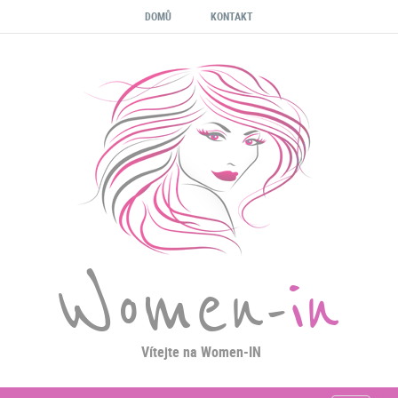
DOMŮ
KONTAKT
Women-
in
Vítejte na Women-IN