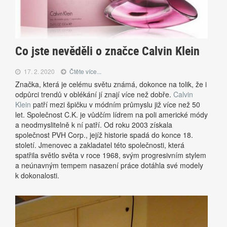
Co jste nevěděli o značce Calvin Klein
17. 2. 2020
Čtěte více...
Značka, která je celému světu známá, dokonce na tolik, že i
odpůrci trendů v oblékání jí znají více než dobře.
Calvin
Klein
patří mezi špičku v módním průmyslu již více než 50
let. Společnost C.K. je vůdčím lídrem na poli americké módy
a neodmyslitelně k ní patří. Od roku 2003 získala
společnost PVH Corp., jejíž historie spadá do konce 18.
století. Jmenovec a zakladatel této společnosti, která
spatřila světlo světa v roce 1968, svým progresivním stylem
a neúnavným tempem nasazení práce dotáhla své modely
k dokonalosti.