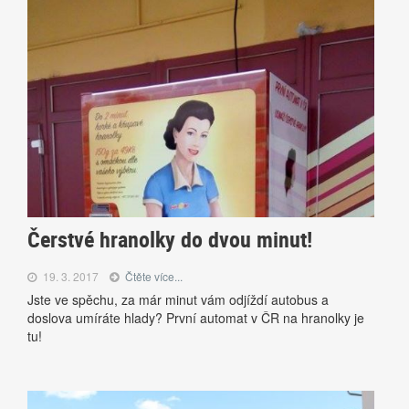
Čerstvé hranolky do dvou minut!
19. 3. 2017
Čtěte více...
Jste ve spěchu, za már minut vám odjíždí autobus a
doslova umíráte hlady? První automat v ČR na hranolky je
tu!