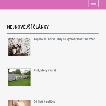
Menu
NEJNOVĚJŠÍ ČLÁNKY
Tapeta vs. barva: Kdy se vyplatí vsadit na vzor
Plot, který vydrží
Od listí k ruličce