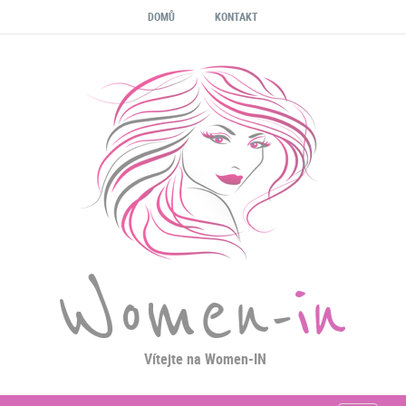
DOMŮ
KONTAKT
Women-
in
Vítejte na Women-IN