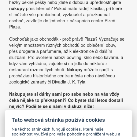
hezky pěkně pěšky nebo jdete s dobou a upřednostňujete
nákupy
přes internet? Pokud máte raději klasiku, při které
si můžete vše prohlédnout, vyzkoušet a prozkoumat
osobně, zavítejte do jednoho z nákupních center Plzeň
Plaza.
Obchoďák jako obchoďák - proč právě Plaza? Vyznačuje se
velkým množstvím různých obchodů od oblečení, obuv,
přes drogerie a parfumerie, až k elektronice či dalším
službám. Pro uvolnění nabízí bowling, kino nebo kavárnu a
když vám vyhládne, zajděte si na jídlo do některé z
restaurací rozmanitých chutí.
Nákupy
můžete spojit s
procházkou historického centra města nebo návštěvou
zoologické zahrady či Divadla J. K. Tyla.
Nakupujete si dárky sami pro sebe nebo na vás vždy
čeká nějaké to překvapení? Co byste rádi letos dostali
nejvíc? Podělte se s námi v diskuzi níže!
Tato webová stránka používá cookies
«
1
»
Na těchto stránkách fungují cookies, které naše
společnost využívá pro vaše pohodlné prohlížení webu a