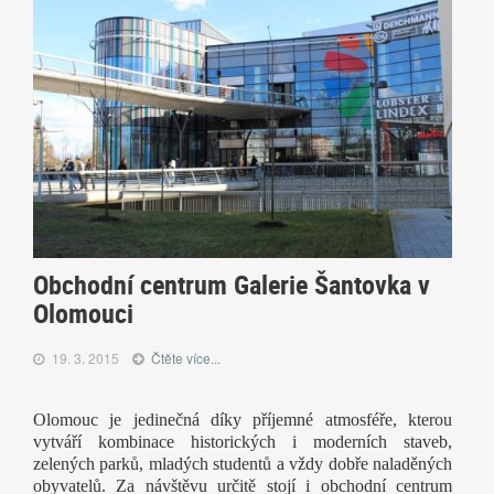
Obchodní centrum Galerie Šantovka v
Olomouci
19. 3. 2015
Čtěte více...
Olomouc je jedinečná díky příjemné atmosféře, kterou
vytváří kombinace historických i moderních staveb,
zelených parků, mladých studentů a vždy dobře naladěných
obyvatelů. Za návštěvu určitě stojí i obchodní centrum